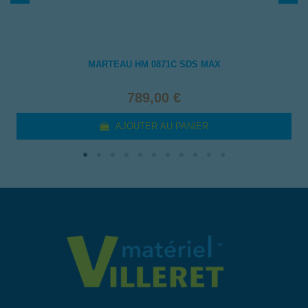
MARTEAU HM 0871C SDS MAX
789,00 €
AJOUTER AU PANIER