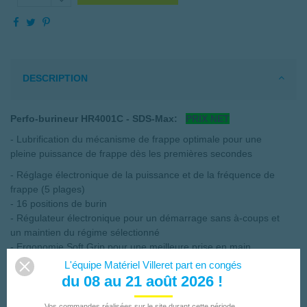
DESCRIPTION
Perfo-burineur HR4001C - SDS-Max:
PRIX NET
- Lubrification du mécanisme de frappe optimale pour une
pleine puissance de frappe dès les premières secondes
- Réglage électronique de la puissance et de la fréquence de
frappe (5 plages)
- 16 positions de burin
- Régulateur électronique pour un démarrage sans à-coups et
un maintien du régime sélectionné
- Ergonomie Soft Grip pour une meilleure prise en main
- Charbons auto-rupteurs
L'équipe Matériel Villeret part en congés
- Protection du sélecteur en aluminium
du 08 au 21 août 2026 !
- Robuste dotée d'un très bon rapport poids/puissance
- Témoin lumineux
Vos commandes réalisées sur le site durant cette période