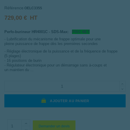
Référence
OELC3355
729,00 €
HT
Perfo-burineur HR4001C - SDS-Max:
PRIX NET
- Lubrification du mécanisme de frappe optimale pour une
pleine puissance de frappe dès les premières secondes
- Réglage électronique de la puissance et de la fréquence de frappe
(5 plages)
- 16 positions de burin
- Régulateur électronique pour un démarrage sans à-coups et
un maintien du ...
AJOUTER AU PANIER
Demander un devis