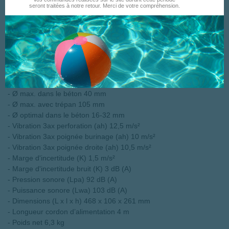
seront traitées à notre retour. Merci de votre compréhension.
Caractéristiques:
- Puissance nominale 1100 W
- Puissance nominale débitée (P2) 500 W
- Puissance débitée maximale 1200 W
- Vitesse à vide max. 235 à 480 tr/min
- Cadence de frappe max. 1350 à 2750 cps/min
- Puissance de frappe (EPTA) 6,8 Joules
- Ø max. dans le béton 40 mm
- Ø max. avec trépan 105 mm
- Ø optimal dans le béton 16-32 mm
- Vibration 3ax perforation (ah) 12,5 m/s²
- Vibration 3ax poignée burinage (ah) 10 m/s²
- Vibration 3ax poignée droite (ah) 10,5 m/s²
- Marge d'incertitude (K) 1,5 m/s²
- Marge d'incertitude bruit (K) 3 dB (A)
- Pression sonore (Lpa) 92 dB (A)
- Puissance sonore (Lwa) 103 dB (A)
- Dimensions (L x l x h) 468 x 106 x 261 mm
- Longueur cordon d’alimentation 4 m
- Poids net 6,3 kg