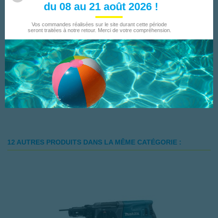
du 08 au 21 août 2026 !
Vos commandes réalisées sur le site durant cette période
Coffret ZENTRO PLUS 4X4:
seront traitées à notre retour. Merci de votre compréhension.
- béton, bâtiment
- 7 forets marteaux SDS plus, 4 taillants
- D 5+6+8 x 110 mm
- D 6+8+10+12 x 160 mm
- en coffret métallique
12 AUTRES PRODUITS DANS LA MÊME CATÉGORIE :