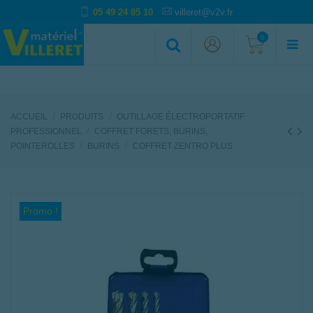
05 49 24 85 10
villeret@v2v.fr
0
ACCUEIL
PRODUITS
OUTILLAGE ÉLECTROPORTATIF
PROFESSIONNEL
COFFRET FORETS, BURINS,
POINTEROLLES
BURINS
COFFRET ZENTRO PLUS
Promo !