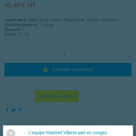
41,40 €
HT
Application
:
Béton armé. Béton. Maçonnerie. Pierres naturelles
Conditionnement
:
7 pièces
Quantité
:
7
Ø mm
:
5 - 12
AJOUTER AU PANIER
Demander un devis
L'équipe Matériel Villeret part en congés
DESCRIPTION