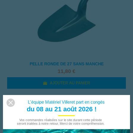
PELLE RONDE DE 27 SANS MANCHE
11,80 €
AJOUTER AU PANIER
L'équipe Matériel Villeret part en congés
du 08 au 21 août 2026 !
Vos commandes réalisées sur le site durant cette période
seront traitées à notre retour. Merci de votre compréhension.