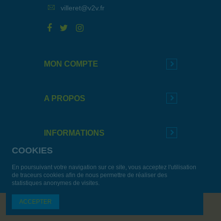
villeret@v2v.fr
MON COMPTE
A PROPOS
INFORMATIONS
COOKIES
En poursuivant votre navigation sur ce site, vous acceptez l'utilisation
de traceurs cookies afin de nous permettre de réaliser des
statistiques anonymes de visites.
ACCEPTER
Tous droits réservés. © 2019 Materiel Villeret –
Agence Enjin
-
Mentions légales