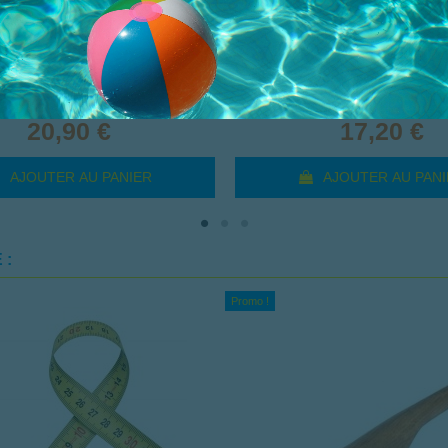
ITALIENNE RONDE DE 22 INOX
SERRE JOINT MAÇON 210/
20,90 €
17,20 €
AJOUTER AU PANIER
AJOUTER AU PANI
 :
Promo !