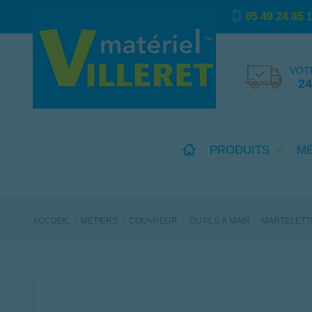
05 49 24 85 
VOT
2
PRODUITS
M
ACCUEIL
MÉTIERS
COUVREUR
OUTILS À MAIN
MARTELETTE