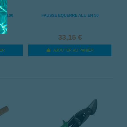
80/100
FAUSSE EQUERRE ALU EN 50
SE
33,15 €
ER
AJOUTER AU PANIER