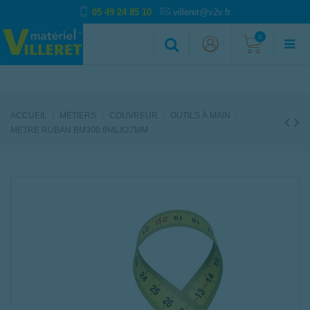
05 49 24 85 10
villeret@v2v.fr
0
ACCUEIL
MÉTIERS
COUVREUR
OUTILS À MAIN
METRE RUBAN BM300 8MLX27MM