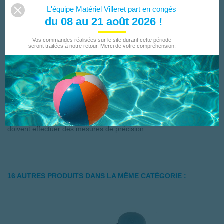
DESCRIPTION
L'équipe Matériel Villeret part en congés
du 08 au 21 août 2026 !
Le mètre-ruban de poche STABILA BM 300 vous séduira par sa
Vos commandes réalisées sur le site durant cette période
durabilité remarquable combinée à un confort d’utilisation
seront traitées à notre retour. Merci de votre compréhension.
maximal. Ce mètre-ruban tient facilement en main et, lors de son
utilisation quotidienne, convainc par son boîtier incassable et son
revêtement résistant. Le crochet SPIKES de STABILA garantit un
maintien sûr sur les pièces, tandis que la graduation double face
facilite grandement la lecture.L’EASY-CLIP arrondi de STABILA
protège votre ceinture ou la poche de votre pantalon. Un outil
sophistiqué et un allié parfait pour tous les professionnels qui
doivent effectuer des mesures de précision.
16 AUTRES PRODUITS DANS LA MÊME CATÉGORIE :