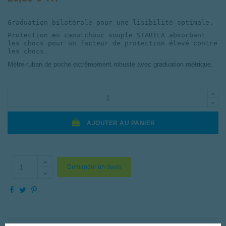
Graduation bilatérale pour une lisibilité optimale.
Protection en caoutchouc souple STABILA absorbant
les chocs pour un facteur de protection élevé contre
les chocs.
Mètre-ruban de poche extrêmement robuste avec graduation métrique.
AJOUTER AU PANIER
Demander un devis