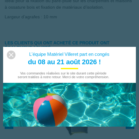
Idéal pour la fixation du pare-pluie sur les charpentes et maisons
à ossature bois et fixation de matériaux d’isolation.
Largeur d’agrafes : 10 mm
LES CLIENTS QUI ONT ACHETÉ CE PRODUIT ONT
ÉGALEMENT ACHETÉ...
L'équipe Matériel Villeret part en congés
du 08 au 21 août 2026 !
Vos commandes réalisées sur le site durant cette période
seront traitées à notre retour. Merci de votre compréhension.