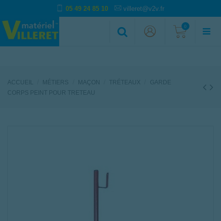
05 49 24 85 10
villeret@v2v.fr
0
ACCUEIL
MÉTIERS
MAÇON
TRÉTEAUX
GARDE
CORPS PEINT POUR TRETEAU