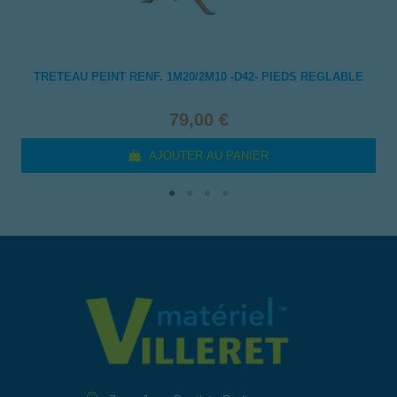
TRETEAU PEINT RENF. 1M20/2M10 -D42- PIEDS REGLABLE
79,00 €
AJOUTER AU PANIER