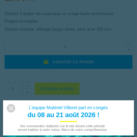
Denture 3 angles de coupe pour un sciage haute performance
Poignée bi-matière
Denture trempée, affûtage longue durée, lame acier 150 mm.
AJOUTER AU PANIER
Demander un devis
L'équipe Matériel Villeret part en congés
du 08 au 21 août 2026 !
Vos commandes réalisées sur le site durant cette période
DESCRIPTION
seront traitées à notre retour. Merci de votre compréhension.