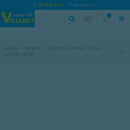
05 49 24 85 10
villeret@v2v.fr
0
ACCUEIL
MÉTIERS
PLAQUISTE / PLATRIER
SCIE A
GUICHET 150 MM