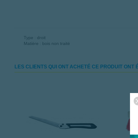
Type : droit
Matière : bois non traité
LES CLIENTS QUI ONT ACHETÉ CE PRODUIT ONT 