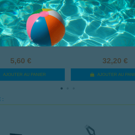
RINIERE POLYPRO SORTIE 50
MARTEAU A GARNI
5,60 €
32,20 €
AJOUTER AU PANIER
AJOUTER AU PANI
 :