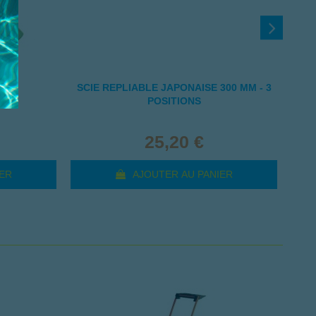
R
SCIE REPLIABLE JAPONAISE 300 MM - 3
S
POSITIONS
25,20 €
ER
AJOUTER AU PANIER