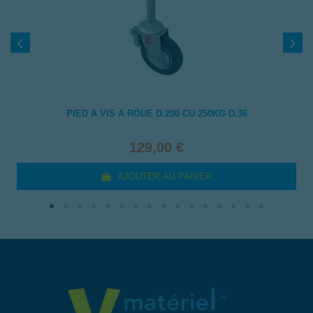
PIED A VIS A ROUE D.200 CU 250KG D.36
129,00 €
AJOUTER AU PANIER