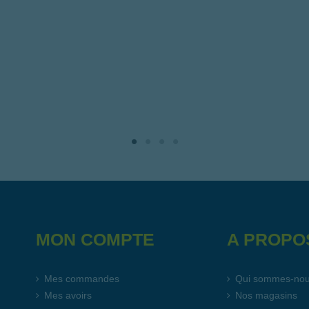
MON COMPTE
A PROPO
Mes commandes
Qui sommes-no
Mes avoirs
Nos magasins