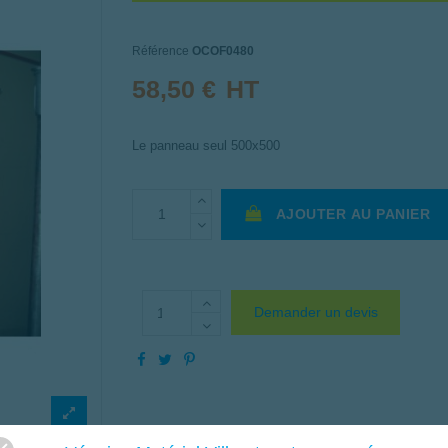
Référence
OCOF0480
58,50 €
HT
Le panneau seul 500x500
AJOUTER AU PANIER
Demander un devis